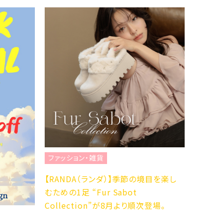
ファッション・雑貨
ファッション・
【RANDA（ランダ）】季節の境目を楽し
☆NEW BALA
むための1足 “Fur Sabot
2YG☆
Collection”が8月より順次登場。
ABC-MART 