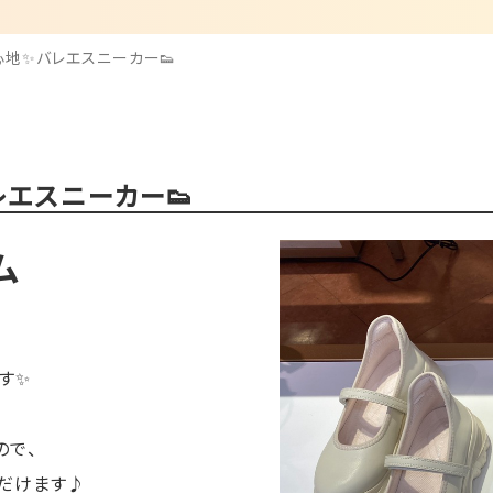
地✨バレエスニーカー👟
エスニーカー👟
ム
す✨
ので、
だけます♪