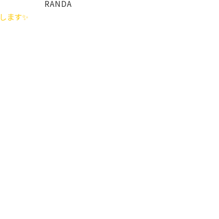
RANDA
す✨