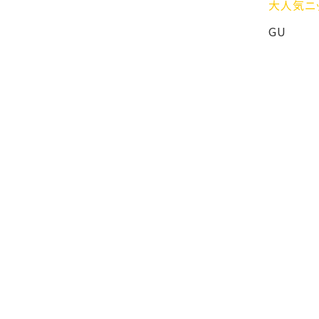
大人気ニット🧶
GU