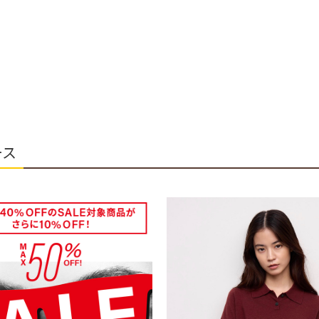
“見た目も着心地も爽やか“ Vi
et Mireilleスタイル＊
Sheth
ース