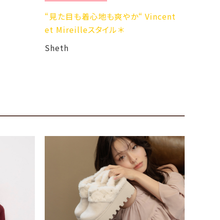
Shet
涼しげな透かし刺繍シャツで “キレイ
ncent
め大人コーデ”
Sheth