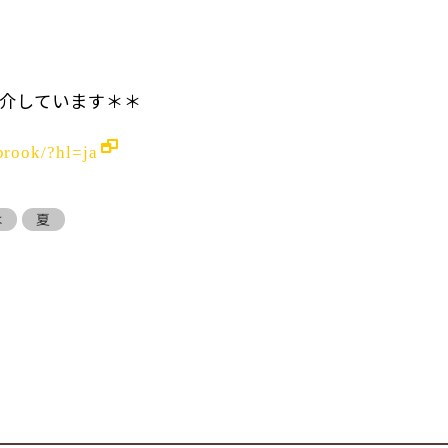
介しています＊＊
brook/?hl=ja
は
夏