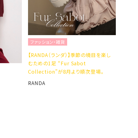
ファッション・雑貨
ファ
境目を楽し
☆NEW BALANCE U996 193/U996
肌補
2YG☆
Zoff
順次登場。
ABC-MART GRAND STAGE