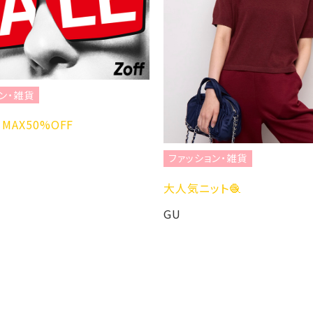
ファッション・雑貨
【RANDA（ランダ）】季節の
むための1足 “Fur Sabot
ョン・雑貨
Collection”が8月より
ット🧶
RANDA