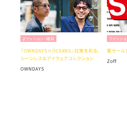
ファッション・雑貨
常を彩る、
夏セール！MAX50%OFF
ション
Zoff
ファッシ
大人気ニ
GU