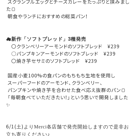
スクランブルエッグとチーズカレーをたっぷりと挟みまし
た🍞
朝食やランチにおすすめの総菜パン！
☁
新作「ソフトブレッド」3種発売
〇クランベリーアーモンドのソフトブレッド ¥239
○パンプキンアーモンドのソフトブレッド ¥239
〇焼き芋セサミのソフトブレッド ¥239
‎
国産小麦100%の食パンのもちもち生地を使用し
スーパーフードのアーモンド、クランベリー、
パンプキンや焼き芋を合わせた食べ応え抜群のパン🍞
「毎朝食べていただきたい！」という思いで開発しました
✨
6/1(
)
土
よりMerci各店舗で発売開始しますので是非お
立ち寄りください♪