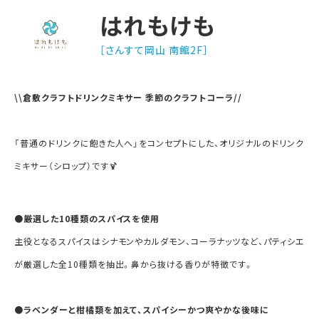
はれもけも
［さんすて岡山 南館2F］
\\倉敷クラフトドリンクミキサー 季節のクラフトコーラ//
「普通のドリンクに飽きた人へ」をコンセプトにした、オリジナルのドリンク
ミキサー（シロップ）です🍹
●厳選した10種類のスパイスを使用
主役となるスパイスはシナモンやカルダモン、コーラナッツなど、パティシエ
が厳選した全10種類を抽出。鼻から抜ける香りが特徴です。
●
ラベンダーと柑橘類を加えて、スパイシーかつ爽やかな後味に