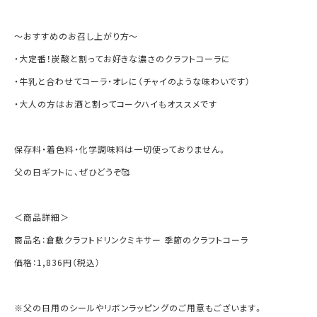
〜おすすめのお召し上がり方〜
・大定番！炭酸と割ってお好きな濃さのクラフトコーラに
・牛乳と合わせてコーラ・オレに（チャイのような味わいです）
・大人の方はお酒と割ってコークハイもオススメです
保存料・着色料・化学調味料は一切使っておりません。
父の日ギフトに、ぜひどうぞ🥰
＜商品詳細＞
商品名：倉敷クラフトドリンクミキサー 季節のクラフトコーラ
価格：1,836円（税込）
※父の日用のシールやリボンラッピングのご用意もございます。