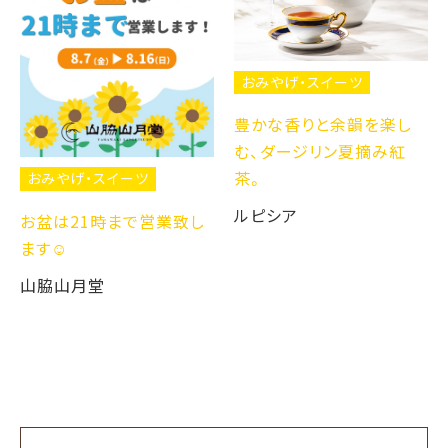
おみやげ・スイーツ
豊かな香りと余韻を楽し
む、ダージリン夏摘み紅
茶。
おみやげ・スイーツ
ルピシア
お盆は21時まで営業致し
ます☺️
山脇山月堂