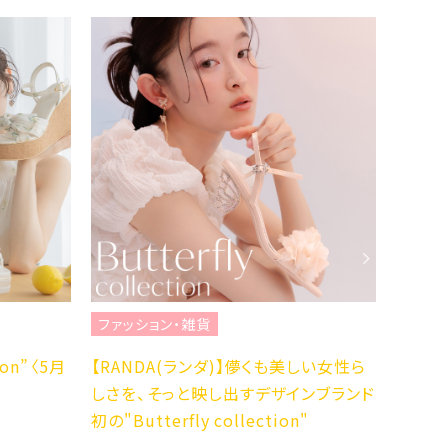
ファッション・雑貨
ファッ
ion”〈5月
【RANDA(ランダ)】儚くも美しい女性ら
【RA
しさを、そっと映し出すデザインブランド
ワー柄
初の"Butterfly collection"
“Bot
売〉