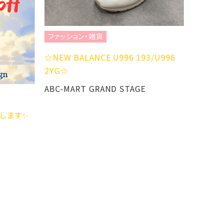
ファッション・雑貨
ファッ
☆NEW BALANCE U996 193/U996
THE 
2YG☆
ル
ABC-MART GRAND STAGE
Sheth
開催します✨