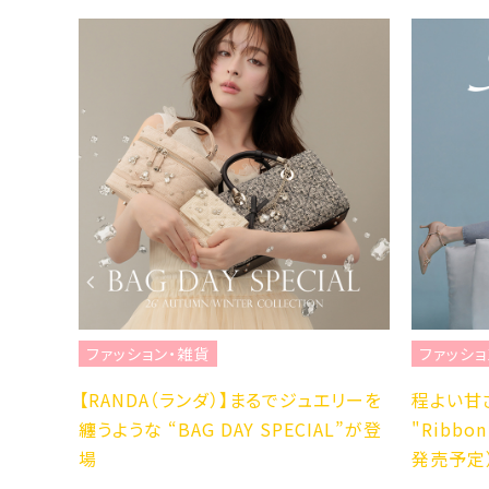
ファッション・雑貨
ファッショ
を楽し
【RANDA（ランダ）】まるでジュエリーを
程よい甘
纏うような “BAG DAY SPECIAL”が登
"Ribbo
場。
場
発売予定