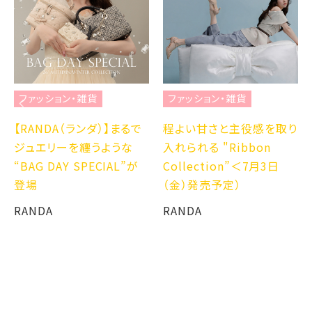
ファッション・雑貨
ファッション・雑貨
【RANDA（ランダ）】まるで
程よい甘さと主役感を取り
ジュエリーを纏うような
入れられる "Ribbon
“BAG DAY SPECIAL”が
Collection”＜7月3日
登場
（金）発売予定）
RANDA
RANDA