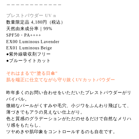
＿＿＿＿＿＿＿＿＿＿＿＿
プレストパウダー UV n
数量限定品 4,180円（税込）
天然由来成分率｜99%
SPF50・PA++++
EX00 Luminous Lavender
EX01 Luminous Beige
●紫外線吸収剤フリー
●ブルーライトカット
それはまるで“塗る日傘”
肌を端正に仕立てながら守り抜くUVカットパウダー
昨年多くのお問い合わせをいただいたプレストパウダーがリ
バイバル。
微細なパールがくすみや毛穴、小ジワをふんわり飛ばして、
薄づきでもアラの見えない仕上がり。
色と質感のグラデーションがただのせるだけで自然なメリハ
リ感をもたらし、
ツヤめきや肌印象をコントロールするのも自在です。