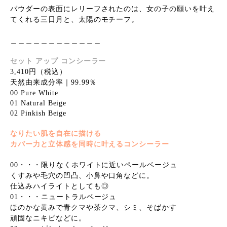
パウダーの表面にレリーフされたのは、女の子の願いを叶え
てくれる三日月と、太陽のモチーフ。
＿＿＿＿＿＿＿＿＿＿＿＿
セット アップ コンシーラー
3,410円（税込）
天然由来成分率｜99.99％
00 Pure White
01 Natural Beige
02 Pinkish Beige
なりたい肌を自在に描ける
カバー力と立体感を同時に叶えるコンシーラー
00・・・限りなくホワイトに近いペールベージュ
くすみや毛穴の凹凸、小鼻や口角などに。
仕込みハイライトとしても◎
01・・・ニュートラルベージュ
ほのかな黄みで青クマや茶クマ、シミ、そばかす
頑固なニキビなどに。