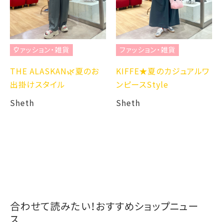
ファッション・雑貨
ファッション・雑貨
フ
THE ALASKAN🌿夏のお
KIFFE★夏のカジュアルワ
ブ
出掛けスタイル
ンピースStyle
ッ
Sheth
Sheth
Sh
合わせて読みたい！おすすめショップニュー
ス