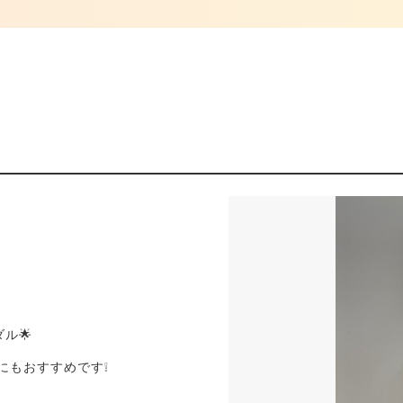
ル🌟
。
にもおすすめです❕