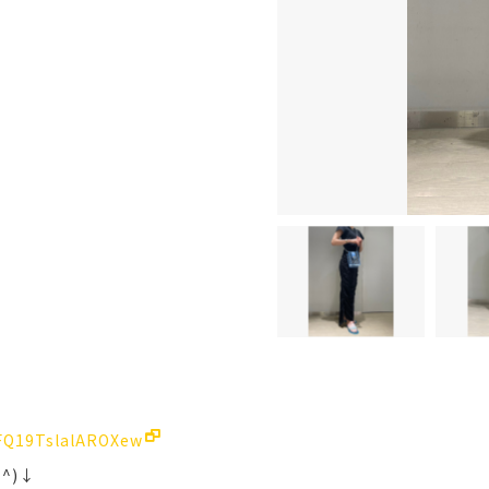
OFQ19TslalAROXew
^)↓