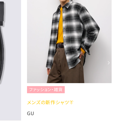
ファッション・雑貨
ファッ
メンズの新作シャツ👔
新作ブ
GU
GU