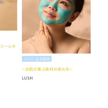
コスメ
ーシールキ
サンリ
LUSH
コスメ・生活雑貨
✨お肌が喜ぶ素材の恵みを✨
LUSH