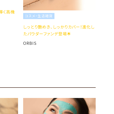
て 最
ORBI
導く⾼機
コスメ・生活雑貨
！
しっとり艶めき、しっかりカバー！進化し
たパウダーファンデ登場🌟
ORBIS