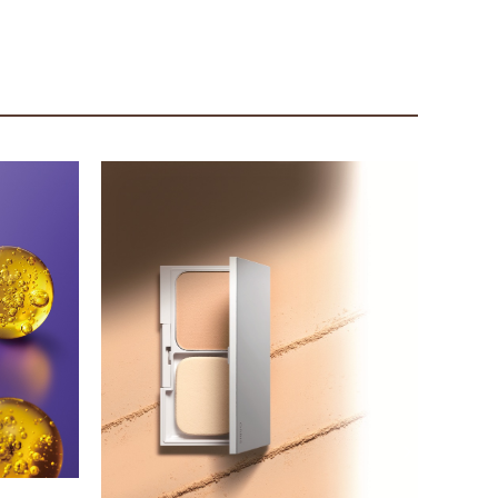
コスメ
ついに発
善＋美