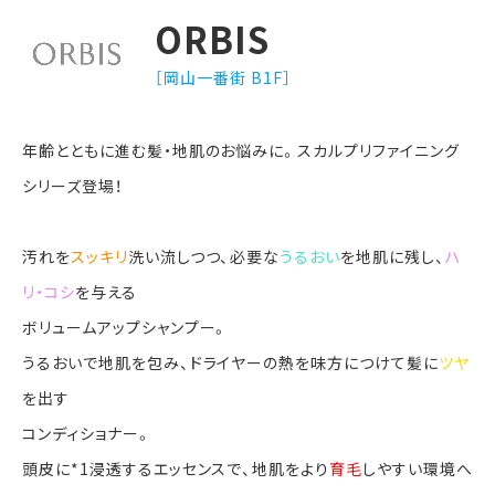
ORBIS
［岡山一番街 B1F］
年齢とともに進む髪・地肌のお悩みに。スカルプリファイニング
シリーズ登場！
汚れを
スッキリ
洗い流しつつ、必要な
うるおい
を地肌に残し、
ハ
リ・コシ
を与える
ボリュームアップシャンプー。
うるおいで地肌を包み、ドライヤーの熱を味方につけて髪に
ツヤ
を出す
コンディショナー。
頭皮に*1浸透するエッセンスで、地肌をより
育毛
しやすい環境へ