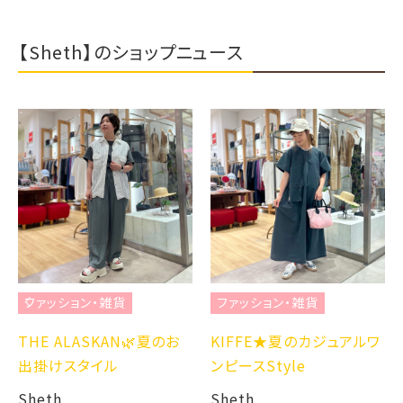
【Sheth】のショップニュース
ファッション・雑貨
ファッション・雑貨
THE ALASKAN🌿夏のお
KIFFE★夏のカジュアルワ
出掛けスタイル
ンピースStyle
Sheth
Sheth