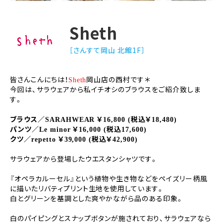
Sheth
［さんすて岡山 北館1F］
皆さんこんにちは！
岡山店の西村です＊
Sheth
今回は、サラウェアから私イチオシのブラウスをご紹介致しま
す。
ブラウス／
￥
税込￥
SARAHWEAR
16,800 (
18,480)
パンツ／
￥
税込
Le minor
16,000 (
17,600)
クツ／
￥
税込￥
repetto
39,000 (
42,900)
サラウェアから登場したウエスタンシャツです。
『オペラカルーセル』という植物や生き物などをペイズリー柄風
に描いたリバティプリント生地を使用しています。
白とグリーンを基調とした爽やかながら品のある印象。
白のパイピングとスナップボタンが施されており、サラウェアなら