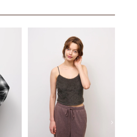
ファッ
☆ADI