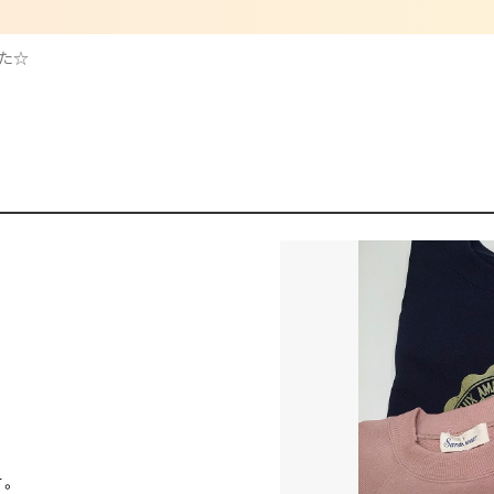
した☆
す。