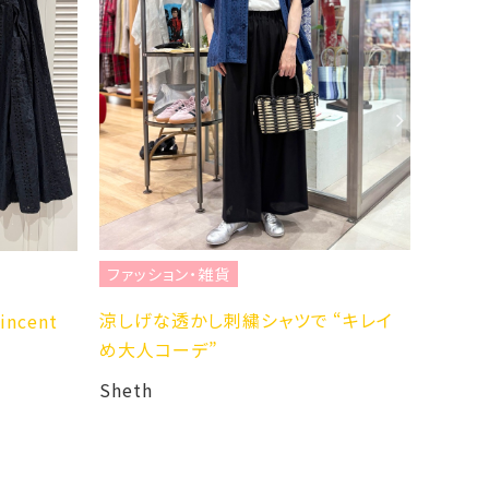
ファッ
ブランド
Mire
ファッション・雑貨
Sheth
涼しげな透かし刺繍シャツで “キレイ
ncent
め大人コーデ”
Sheth