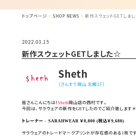
トップページ
SHOP NEWS
新作スウェットGETしま
2022.03.15
新作スウェットGETしました☆
Sheth
［さんすて岡山 北館1F］
皆さんこんにちは！
岡山店の西村です。
Sheth
今回は、サラウェアの新作を
したので
ご紹介致します＊
GET
トレーナー
￥
税込￥
- SARAHWEAR
8,800 (
9,680)
サラウェアのトレードマークプリントが
存在感のある
枚で
1