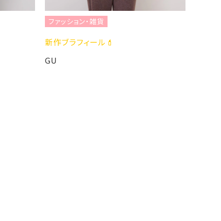
VEST
ファッション・雑貨
ABC-M
新作ブラフィール💄
GU