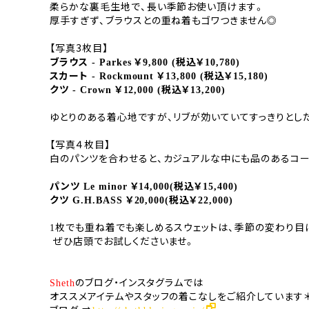
柔らかな裏毛生地で、長い季節お使い頂けます。
厚手すぎず、ブラウスとの重ね着もゴワつきません◎
【写真3枚目】
ブラウス
￥
税込￥
- Parkes
9,800 (
10,780)
スカート
￥
税込￥
- Rockmount
13,800 (
15,180)
クツ
￥
税込￥
- Crown
12,000 (
13,200)
ゆとりのある着心地ですが、リブが効いていてすっきりとし
【写真４枚目】
白のパンツを合わせると、カジュアルな中にも品のあるコー
パンツ
￥
税込￥
Le minor
14,000(
15,400)
クツ
￥
税込￥
G.H.BASS
20,000(
22,000)
枚でも重ね着でも楽しめるスウェットは、
季節の変わり目
1
ぜひ店頭でお試しくださいませ。
のブログ・インスタグラムでは
Sheth
オススメアイテムやスタッフの着こなしをご紹介しています