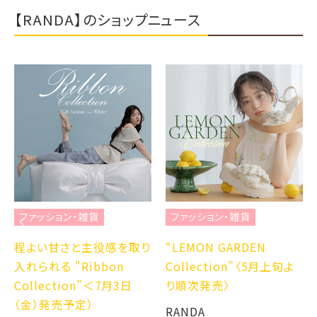
【RANDA】のショップニュース
ファッション・雑貨
ファッション・雑貨
程よい甘さと主役感を取り
“LEMON GARDEN
入れられる "Ribbon
Collection”〈5月上旬よ
Collection”＜7月3日
り順次発売〉
（金）発売予定）
RANDA