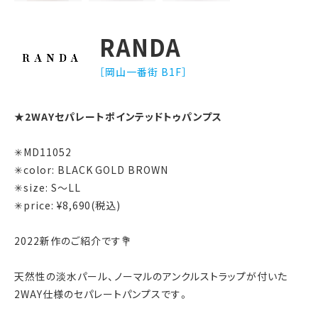
RANDA
［岡山一番街 B1F］
★
2WAY
セパレートポインテッドトゥパンプス
✳︎
MD11052
✳︎
color: BLACK GOLD BROWN
✳︎
size: S
〜
LL
✳︎
price: ¥8
,
690
(税込)
2022
新作のご紹介です
💐
天然性の淡水パール、ノーマルのアンクルストラップが付いた
2WAY
仕様のセパレートパンプスです。