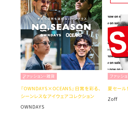
ファッション・雑貨
ファッショ
H LS
『OWNDAYS×OCEANS』日常を彩る、
夏セール！
シーンレスなアイウェアコレクション
Zoff
OWNDAYS