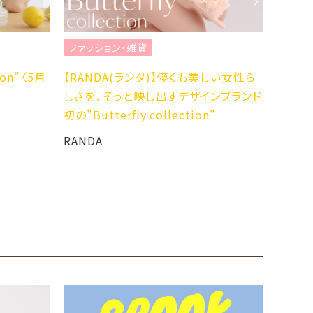
ファッション・雑貨
ファッ
ion”〈5月
【RANDA(ランダ)】儚くも美しい女性ら
【RA
しさを、そっと映し出すデザインブランド
ワー柄
初の"Butterfly collection"
“Bot
売〉
RANDA
RAND