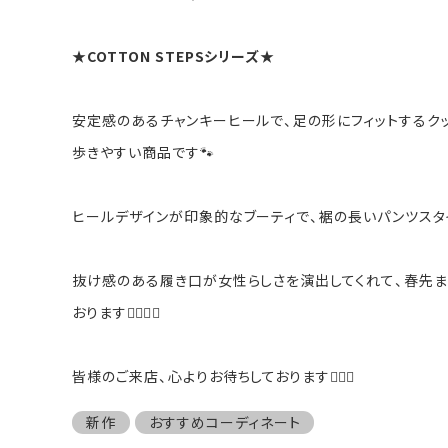
★
COTTON STEPSシリーズ
★
安定感のあるチャンキーヒールで、足の形にフィットするク
歩きやすい商品です🐾
ヒールデザインが印象的なブーティで、裾の長いパンツスタ
抜け感のある履き口が女性らしさを演出してくれて、春先ま
おります🧚🏻‍♀️✨
皆様のご来店、心よりお待ちしております🙇🏻‍♀️
新作
おすすめコーディネート