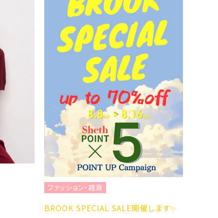
ファッ
☆NEW 
2YG☆
ABC-M
ファッション・雑貨
BROOK SPECIAL SALE開催します✨