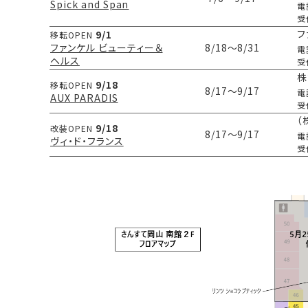
Spick and Span
電
受
フ
9/1
移転OPEN
ファンケル ビューティー＆
8/18
～8/31
電
ヘルス
受
株
9/18
移転OPEN
8/17
～9/17
電
AUX PARADIS
受
（
9/18
改装OPEN
8/17
～9/17
電
ヴィ・ド・フランス
受