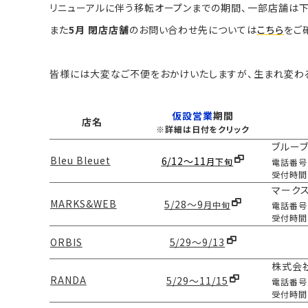
リニューアルに伴う移転オープンまでの期間、一部店舗は
また
5月 閉店店舗
のお問い合わせ先については
こちら
をご
皆様には大変なご不便をおかけいたしますが、生まれ変わ
仮設営業
期間
店名
※詳細は日付をクリック
ブルー
Bleu Bleuet
6/12～11
月下旬
電話番号
受付時間
マーク
MARKS&WEB
5/28～9
月中旬
電話番号
受付時間
ORBIS
5/29～9/13
株式会
RANDA
5/29～11/15
電話番号
受付時間