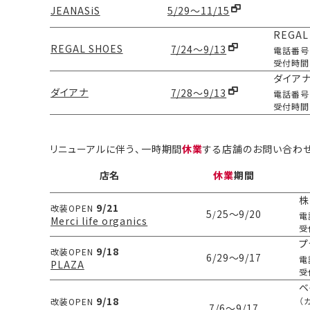
JEANASiS
5/29～11/15
REGA
REGAL SHOES
7/24～9/13
電話番号
受付時間
ダイア
ダイアナ
7/28～9/13
電話番号
受付時間
リニューアルに伴う、一時期間
休業
する店舗のお問い合わ
店名
休業
期間
株
9/21
改装OPEN
5
25～9/20
/
電
Merci life organics
受
プ
9/18
改装OPEN
6/29～9/17
電
PLAZA
受
ベ
9/18
（
改装OPEN
7/6
～9/17