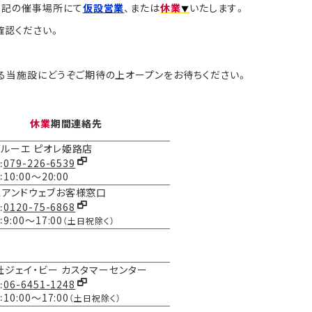
下記の催事場所にて
仮設営業
、または
休業
いたします。
▼
確認ください。
る当施設にどうぞご期待の上オープンをお待ちください。
休業
期間連絡先
ブルーエ ピオレ姫路店
079-226-6539
：
10:00～20:00
：
スアンドウェブお客様窓口
0120-75-6868
：
9:00～17:00
：
（土日祝除く）
社ジェイ・ビー カスタマーセンター
06-6451-1248
：
10:00～17:00
：
（土日祝除く）