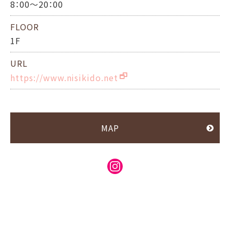
8：00～20：00
FLOOR
1F
URL
https://www.nisikido.net
MAP