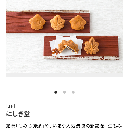
［1F］
にしき堂
銘菓「もみじ饅頭」や、いまや人気沸騰の新銘菓「生もみ