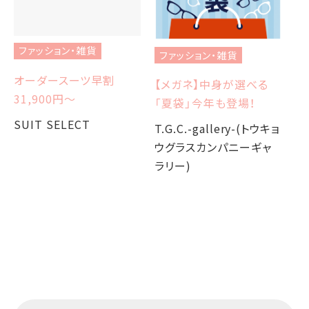
ファッション・雑貨
ファッション・雑貨
フ
オーダースーツ早割
【メガネ】中身が選べる
【
31,900円〜
「夏袋」今年も登場！
W
か
SUIT SELECT
T.G.C.-gallery-(トウキョ
ウグラスカンパニーギャ
T.
ラリー)
ウ
ラ