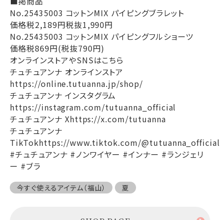
■
掲商品
No.25435003
コットン
MIX
パイピングブラレット
価格税
2,189
円税抜
1,990
円
No.25435003
コットン
MIX
パイピングフルショーツ
価格税
869
円
(
税抜
790
円
)
オンラインストアや
SNS
はこちら
チュチュアンナ
オンラインストア
https://online.tutuanna.jp/shop/
チュチュアンナ
インスタグラム
https://instagram.com/tutuanna_official
チュチュアンナ
Xhttps://x.com/tutuanna
チュチュアンナ
TikTokhttps://www.tiktok.com/@tutuanna_officia
#
チュチュアンナ
#
ノンワイヤー
#
インナー
#
ランジェリ
ー
#
ブラ
今すぐ使えるアイテム（福山）
夏