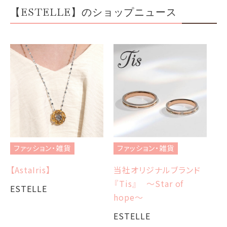
【ESTELLE】のショップニュース
ファッション・雑貨
ファッション・雑貨
フ
【AstaIris】
当社オリジナルブランド
当
『Tis』 ～Star of
『T
ESTELLE
hope～
E
ESTELLE