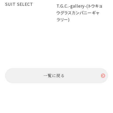
か
SUIT SELECT
T.G.C.-gallery-(トウキョ
ウグラスカンパニーギャ
T.
ラリー)
ウ
ラ
一覧に戻る