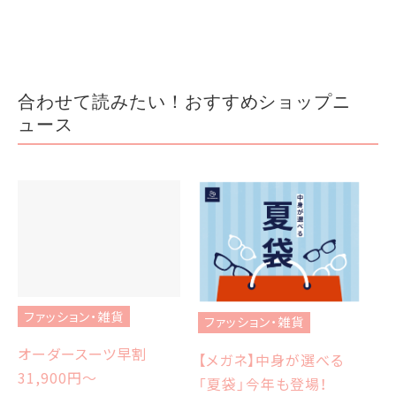
合わせて読みたい！おすすめショップニ
ュース
ファッション・雑貨
ファッション・雑貨
フ
オーダースーツ早割
【メガネ】中身が選べる
【
31,900円〜
「夏袋」今年も登場！
W