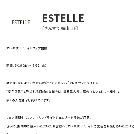
ESTELLE
［さんすて福山 1F］
アレキサンドライトフェア開催
期間：6/19（金）～7/31（金）
昼と夜、光によって色合いが変化する希少石「アレキサンドライト」。
“変色効果”と呼ばれる幻想的な輝きは、世界三大希少石のひとつとしても知られ、
多くの人を魅了し続けています。
フェア期間中は、アレキサンドライトジュエリーを多数ご用意。
さらに、期間中ご購入いただいたお客様へ、アレキサンドライトの変色をお楽しみいただけ