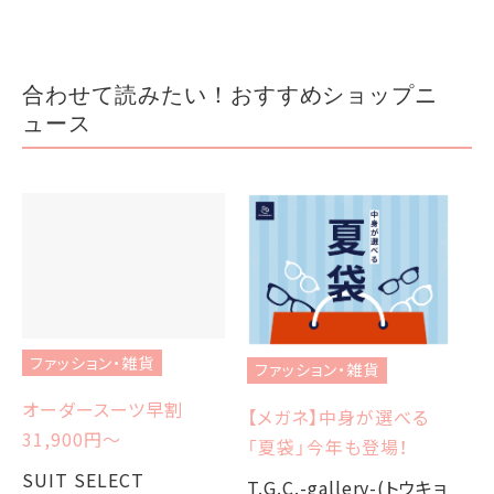
合わせて読みたい！おすすめショップニ
ュース
ファッション・雑貨
ファッション・雑貨
フ
オーダースーツ早割
【メガネ】中身が選べる
【
31,900円〜
「夏袋」今年も登場！
W
か
SUIT SELECT
T.G.C.-gallery-(トウキョ