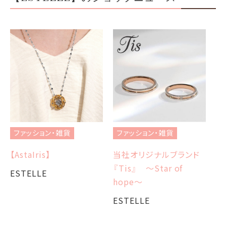
ファッション・雑貨
ファッション・雑貨
フ
【AstaIris】
当社オリジナルブランド
当
『Tis』 ～Star of
『T
ESTELLE
hope～
E
ESTELLE