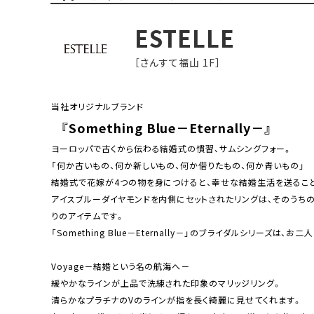
ESTELLE
［さんすて福山 1F］
当社オリジナルブランド
『Some
thing Blue－Eternally－』
ヨーロッパで古くから伝わる結婚式の慣習、サムシングフォー。
「何か古いもの、何か新しいもの、何か借りたもの、何か青いもの」
結婚式で花嫁が4つの物を身につけると、幸せな結婚生活を送るこ
アイスブルーダイヤモンドを内側にセットされたリングは、そのうちの
りのアイテムです。
「Something Blue－Eternally－」のブライダルシリーズは、
Voyage－結婚という名の航海へ－
緩やかなラインが上品で洗練された印象のマリッジリング。
清らかなプラチナのVのラインが指を長く綺麗に見せてくれます。