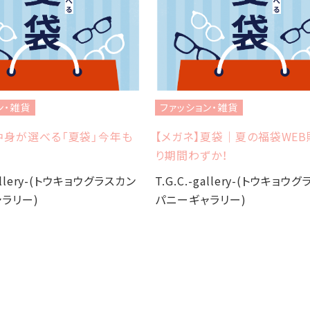
ン・雑貨
ファッション・雑貨
中身が選べる「夏袋」今年も
【メガネ】夏袋｜夏の福袋WE
り期間わずか！
gallery-(トウキョウグラスカン
T.G.C.-gallery-(トウキョウ
ラリー)
パニーギャラリー)