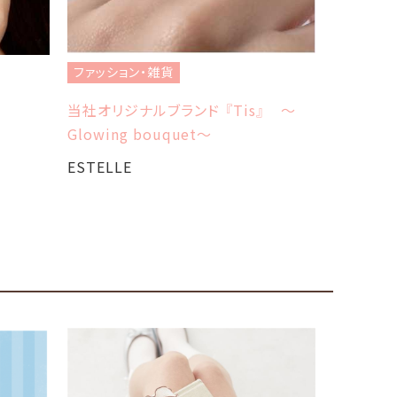
ファッション・雑貨
ファッショ
当社オリジナルブランド 『Tis』 ～
』
夏SALE
Glowing bouquet～
ESTELL
ESTELLE