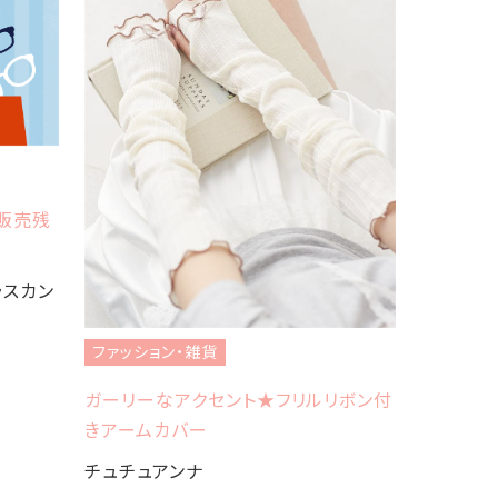
B販売残
グラスカン
ファッション・雑貨
ファッショ
ガーリーなアクセント★フリルリボン付
📣BROOK
きアームカバー
Sheth
チュチュアンナ