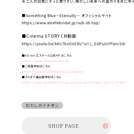
お二人の日常にそっと寄りそい、輝かしい未来への道のりを共に歩ん
■Something Blue－Eternally－ オフィシャルサイト
https://www.estellebridal.jp/sub-sb-top/
■Cinema STORY CM動画
https://youtu.be/kHc7bxOnE8U?si=J_GSPsJnYPanr3dr
■AS-me エステール公式HP はこちら
https://www.estellebridal.jp/
■ご来店予約はこちら
https://www.estellebridal.jp/shoplist/
■さんすて福山店予約はこちら
https://www.estellebridal.jp/contact_salon/index.php?s_id=151
わたしのイチオシ
SHOP PAGE