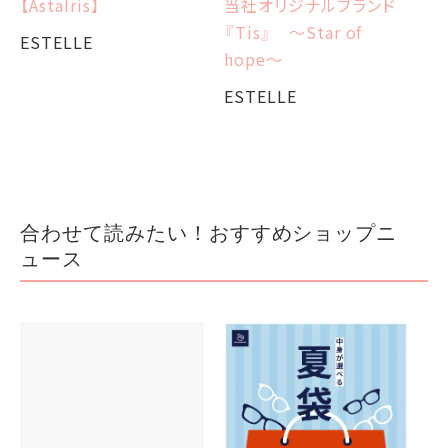
【AstaIris】
当社オリジナルブランド
当
『Tis』 ～Star of
『T
ESTELLE
hope～
E
ESTELLE
合わせて読みたい！おすすめショップニ
ュース