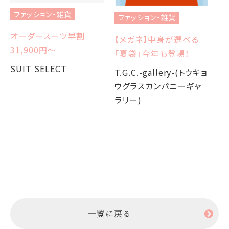
ファッション・雑貨
ファッション・雑貨
フ
オーダースーツ早割
【メガネ】中身が選べる
【
31,900円〜
「夏袋」今年も登場！
W
か
SUIT SELECT
T.G.C.-gallery-(トウキョ
ウグラスカンパニーギャ
T.
ラリー)
ウ
ラ
一覧に戻る