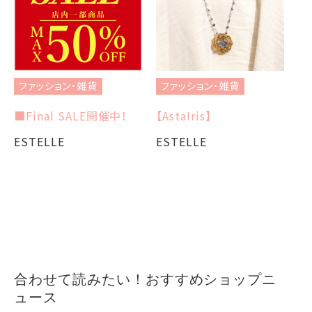
ファッション・雑貨
ファッション・雑貨
フ
■Final SALE開催中！
【AstaIris】
当
『T
ESTELLE
ESTELLE
h
E
合わせて読みたい！おすすめショップニ
ュース