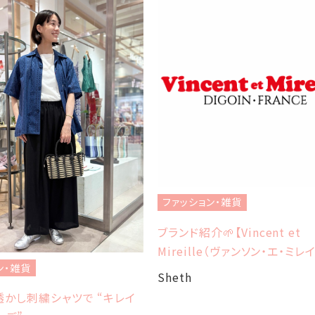
ファッション・雑貨
ブランド紹介🌱【Vincent et
Mireille（ヴァンソン・エ・ミレ
ン・雑貨
Sheth
かし刺繍シャツで “キレイ