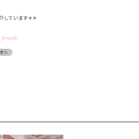
介しています＊＊
h_brook
オシ