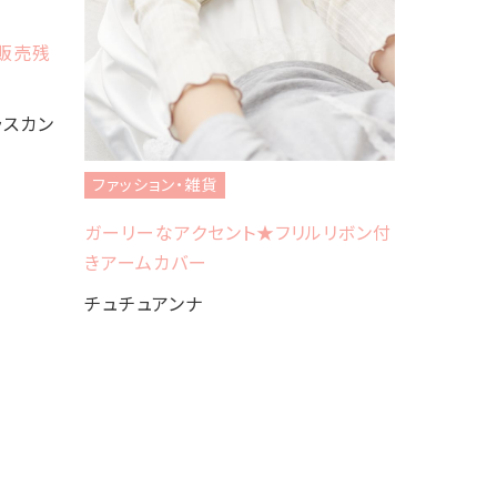
B販売残
ファッショ
グラスカン
☆PUMA 
Charlot
ファッション・雑貨
ガーリーなアクセント★フリルリボン付
きアームカバー
チュチュアンナ