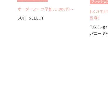
ファッショ
オーダースーツ早割31,900円〜
【メガネ】
SUIT SELECT
登場！
T.G.C.-
パニーギャ