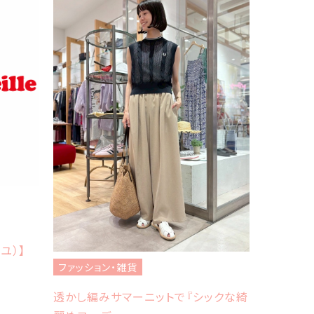
ファッショ
フレッドペ
イユ）】
Sheth
ファッション・雑貨
透かし編みサマーニットで『シックな綺