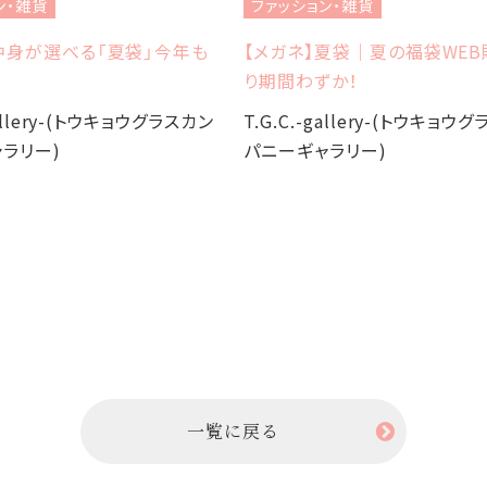
ン・雑貨
ファッション・雑貨
中身が選べる「夏袋」今年も
【メガネ】夏袋｜夏の福袋WE
り期間わずか！
gallery-(トウキョウグラスカン
T.G.C.-gallery-(トウキョウ
ラリー)
パニーギャラリー)
一覧に戻る