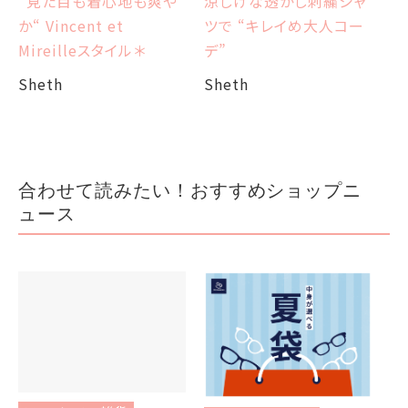
涼しげな透かし刺繍シャ
“見た目も着心地も爽や
ツで “キレイめ大人コー
か“ Vincent et
Sh
デ”
Mireilleスタイル＊
Sheth
Sheth
合わせて読みたい！おすすめショップニ
ュース