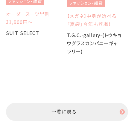
ファッション・雑貨
ファッション・雑貨
フ
オーダースーツ早割
【メガネ】中身が選べる
【
31,900円〜
「夏袋」今年も登場！
W
か
SUIT SELECT
T.G.C.-gallery-(トウキョ
ウグラスカンパニーギャ
T.
ラリー)
ウ
ラ
一覧に戻る