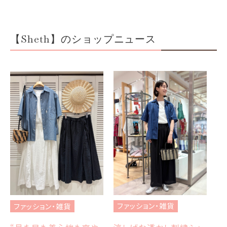
【Sheth】のショップニュース
フ
ブ
ファッション・雑貨
ファッション・雑貨
et
エ