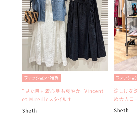
ファッショ
ファッション・雑貨
涼しげな透
“見た目も着心地も爽やか“ Vincent
め大人コ
et Mireilleスタイル＊
Sheth
Sheth