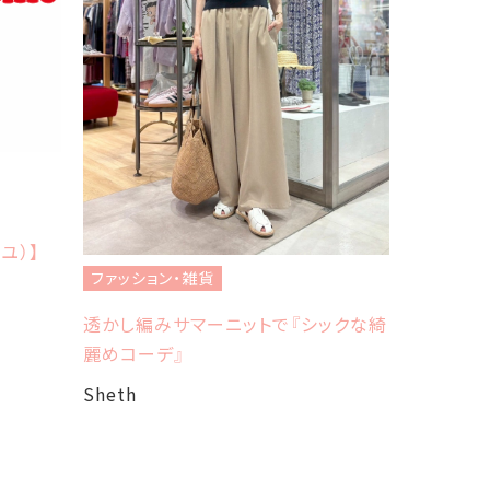
ファッショ
フレッドペ
イユ）】
Sheth
ファッション・雑貨
透かし編みサマーニットで『シックな綺
麗めコーデ』
Sheth