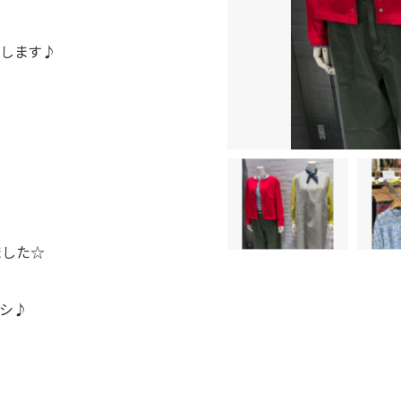
します♪
ました☆
オシ♪