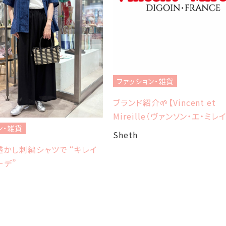
ファッション・雑貨
ブランド紹介🌱【Vincent et
Mireille（ヴァンソン・エ・ミレ
ン・雑貨
Sheth
かし刺繍シャツで “キレイ
ーデ”