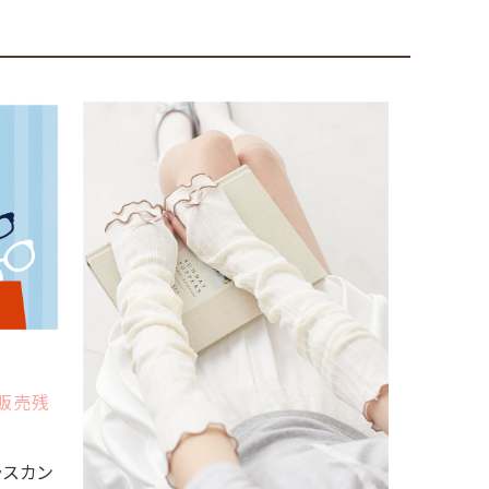
B販売残
ファッショ
グラスカン
☆PUMA 