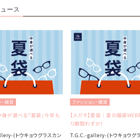
ニュース
ン・雑貨
ファッション・雑貨
中身が選べる「夏袋」今年も
【メガネ】夏袋｜夏の福袋WE
り期間わずか！
gallery-(トウキョウグラスカン
T.G.C.-gallery-(トウキョウ