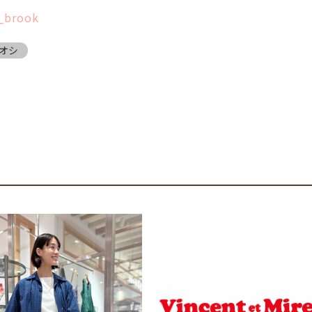
h_brook
オシ