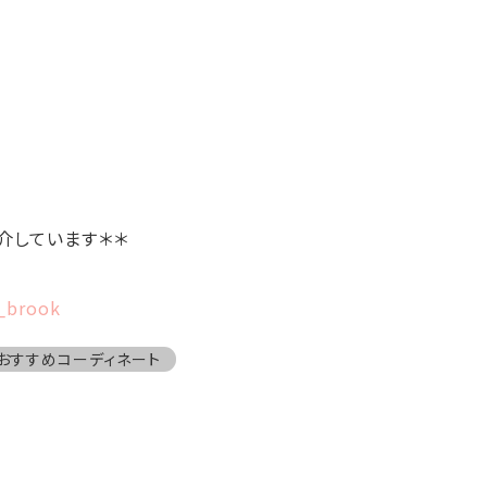
介しています＊＊
h_brook
おすすめコーディネート