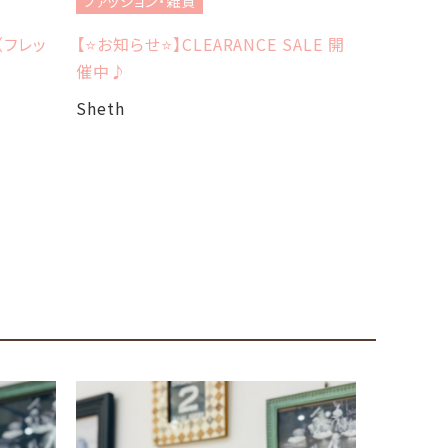
ファッション・雑貨
ファッショ
（フレッ
【⭐️お知らせ⭐️】CLEARANCE SALE 開
ロックマ
催中♪
ル♪
Sheth
Sheth