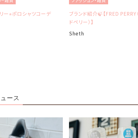
ン・雑貨
ファッション・雑貨
リー⭐︎ポロシャツコーデ
ブランド紹介🍃【FRED PERRY
ドペリー）】
Sheth
ニュース