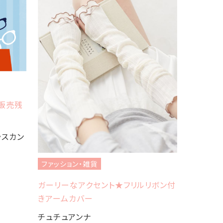
B販売残
ファッショ
グラスカン
☆PUMA 
Charlot
ファッション・雑貨
ガーリーなアクセント★フリルリボン付
きアームカバー
チュチュアンナ