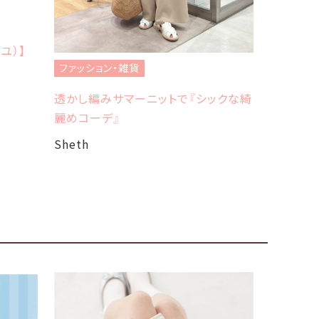
ファッショ
フレッドペ
ユ）】
Sheth
ファッション・雑貨
透かし編みサマーニットで『シックな綺
麗めコーデ』
Sheth