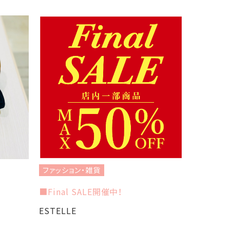
ファッション・雑貨
ファッショ
■Final SALE開催中！
☆LE CO
ESTELLE
Charlot