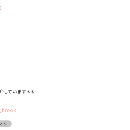
）
介しています＊＊
h_brook
オシ