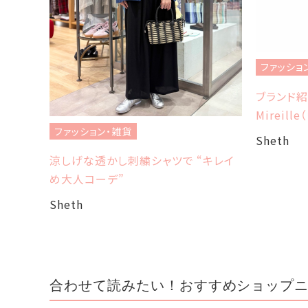
ファッショ
ブランド紹介
Mireil
ファッション・雑貨
Sheth
涼しげな透かし刺繍シャツで “キレイ
cent
め大人コーデ”
Sheth
合わせて読みたい！おすすめショップ