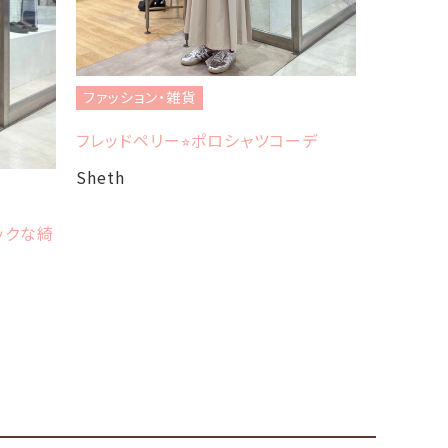
ファッション・雑貨
ファッショ
フレッドペリー⭐︎ポロシャツコーデ
ブランド紹介
ドペリー）
Sheth
Sheth
ックな綺