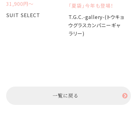
31,900円〜
「夏袋」今年も登場！
W
か
SUIT SELECT
T.G.C.-gallery-(トウキョ
ウグラスカンパニーギャ
T.
ラリー)
ウ
ラ
一覧に戻る