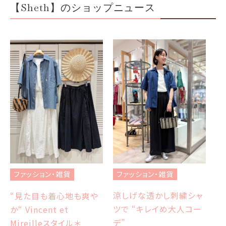
【Sheth】のショップニュース
フ
ブ
ファッション・雑貨
ファッション・雑貨
et
エ
涼しげな透かし刺繍シャ
“見た目も着心地も爽や
ツで “キレイめ大人コー
か“ Vincent et
Sh
デ”
Mireilleスタイル＊