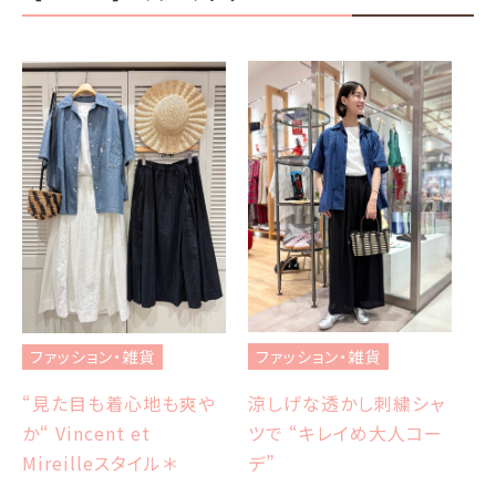
フ
ブ
ファッション・雑貨
ファッション・雑貨
et
エ
涼しげな透かし刺繍シャ
“見た目も着心地も爽や
ツで “キレイめ大人コー
か“ Vincent et
Sh
デ”
Mireilleスタイル＊