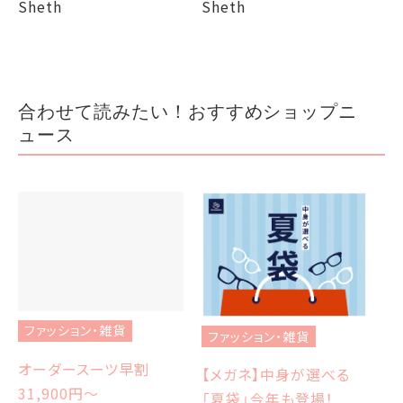
Sheth
Sheth
合わせて読みたい！おすすめショップニ
ュース
ファッション・雑貨
ファッション・雑貨
フ
オーダースーツ早割
【メガネ】中身が選べる
【
31,900円〜
「夏袋」今年も登場！
W