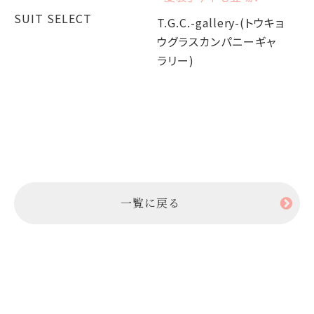
か
SUIT SELECT
T.G.C.-gallery-(トウキョ
ウグラスカンパニーギャ
T.
ラリー)
ウ
ラ
一覧に戻る