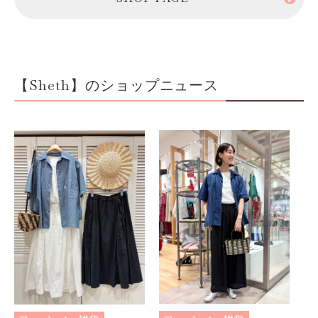
【Sheth】のショップニュース
フ
ブ