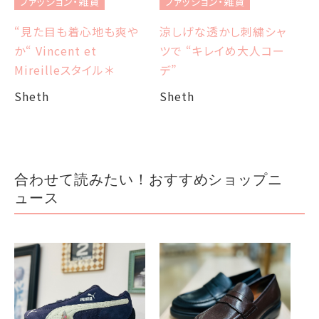
ファッション・雑貨
ファッション・雑貨
et
エ
涼しげな透かし刺繍シャ
“見た目も着心地も爽や
ツで “キレイめ大人コー
か“ Vincent et
Sh
デ”
Mireilleスタイル＊
Sheth
Sheth
合わせて読みたい！おすすめショップニ
ュース