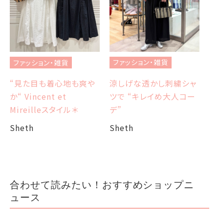
フ
ブ
ファッション・雑貨
ファッション・雑貨
et
エ
涼しげな透かし刺繍シャ
“見た目も着心地も爽や
ツで “キレイめ大人コー
か“ Vincent et
Sh
デ”
Mireilleスタイル＊
Sheth
Sheth
合わせて読みたい！おすすめショップニ
ュース