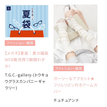
ファッション・雑貨
【メガネ】夏袋｜夏の福袋
フ
WEB販売残り期間わず
☆
か！
ファッション・雑貨
Ch
T.G.C.-gallery-(トウキョ
ガーリーなアクセント★
M
ウグラスカンパニーギャ
フリルリボン付きアームカ
ラリー)
バー
チュチュアンナ