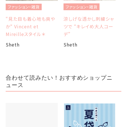
ブ
ファッション・雑貨
ファッション・雑貨
et
エ
涼しげな透かし刺繍シャ
“見た目も着心地も爽や
ツで “キレイめ大人コー
か“ Vincent et
Sh
デ”
Mireilleスタイル＊
Sheth
Sheth
合わせて読みたい！おすすめショップニ
ュース