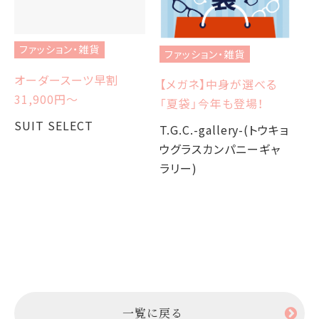
ファッション・雑貨
ファッション・雑貨
フ
オーダースーツ早割
【メガネ】中身が選べる
【
31,900円〜
「夏袋」今年も登場！
W
か
SUIT SELECT
T.G.C.-gallery-(トウキョ
ウグラスカンパニーギャ
T.
ラリー)
ウ
ラ
一覧に戻る