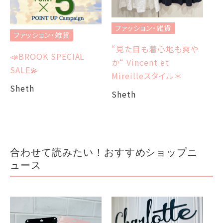
フ
ファッション・雑貨
ファッション・雑貨
涼
“見た目も着心地も爽や
📣BROOK SPECIAL
ツ
か“ Vincent et
SALE💫
デ
Mireilleスタイル＊
Sheth
Sh
Sheth
合わせて読みたい！おすすめショップニ
ュース