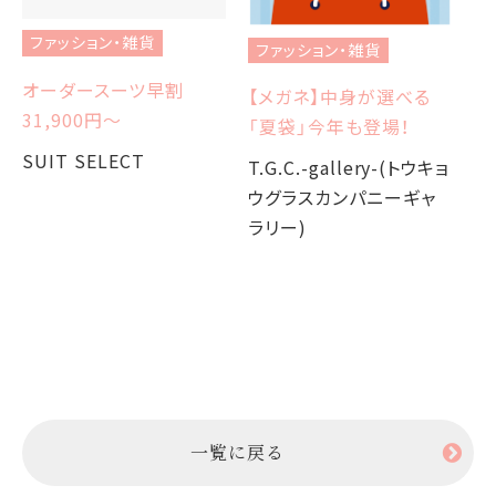
ファッション・雑貨
ファッション・雑貨
フ
オーダースーツ早割
【メガネ】中身が選べる
【
31,900円〜
「夏袋」今年も登場！
W
か
SUIT SELECT
T.G.C.-gallery-(トウキョ
ウグラスカンパニーギャ
T.
ラリー)
ウ
ラ
一覧に戻る