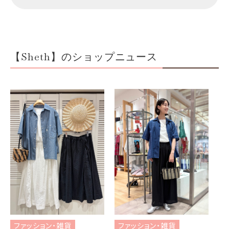
【Sheth】のショップニュース
フ
ブ
ファッション・雑貨
ファッション・雑貨