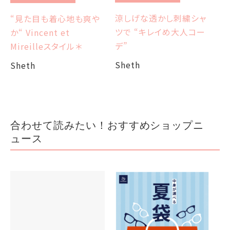
et
エ
涼しげな透かし刺繍シャ
“見た目も着心地も爽や
ツで “キレイめ大人コー
か“ Vincent et
Sh
デ”
Mireilleスタイル＊
Sheth
Sheth
合わせて読みたい！おすすめショップニ
ュース