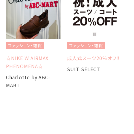
フ
オ
ファッション・雑貨
ファッション・雑貨
3
☆NIKE W AIRMAX
成人式スーツ20％オフ‼︎
S
PHENOMENA☆
SUIT SELECT
Charlotte by ABC-
MART