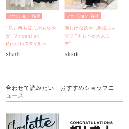
ブ
ファッション・雑貨
ファッション・雑貨
et
エ
涼しげな透かし刺繍シャ
“見た目も着心地も爽や
ツで “キレイめ大人コー
か“ Vincent et
Sh
デ”
Mireilleスタイル＊
Sheth
Sheth
合わせて読みたい！おすすめショップニ
ュース