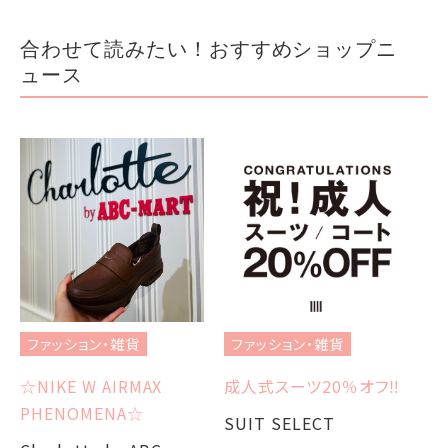
合わせて読みたい！おすすめショップニ
ュース
フ
オ
ファッション・雑貨
ファッション・雑貨
3
☆NIKE W AIRMAX
成人式スーツ20％オフ‼︎
S
PHENOMENA☆
SUIT SELECT