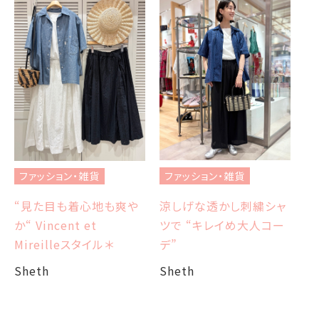
フ
ブ
ファッション・雑貨
ファッション・雑貨
et
エ
涼しげな透かし刺繍シャ
“見た目も着心地も爽や
ツで “キレイめ大人コー
か“ Vincent et
Sh
デ”
Mireilleスタイル＊
Sheth
Sheth