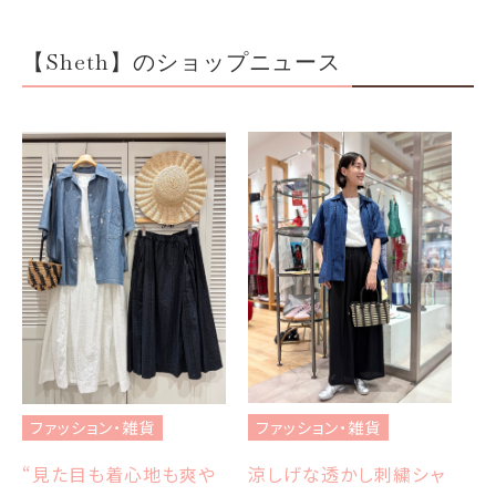
【Sheth】のショップニュース
フ
ブ
ファッション・雑貨
ファッション・雑貨
et
エ
涼しげな透かし刺繍シャ
“見た目も着心地も爽や