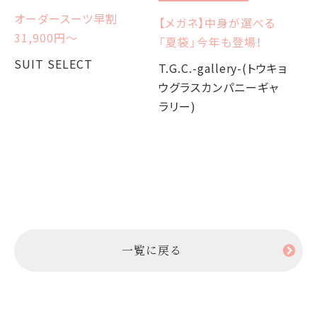
オーダースーツ早割
【メガネ】中身が選べる
【
31,900円〜
「夏袋」今年も登場！
W
か
SUIT SELECT
T.G.C.-gallery-(トウキョ
ウグラスカンパニーギャ
T.
ラリー)
ウ
ラ
一覧に戻る