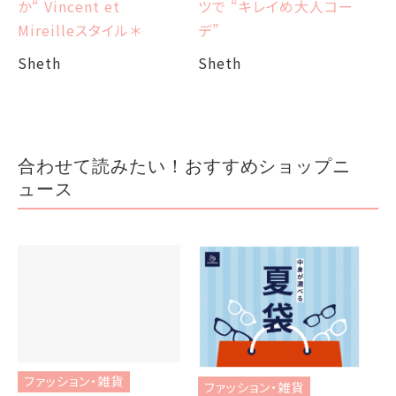
ツで “キレイめ大人コー
か“ Vincent et
Sh
デ”
Mireilleスタイル＊
Sheth
Sheth
合わせて読みたい！おすすめショップニ
ュース
ファッション・雑貨
ファッション・雑貨
フ