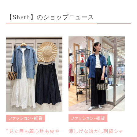
【Sheth】のショップニュース
フ
ブ
ファッション・雑貨
ファッション・雑貨
et
エ
涼しげな透かし刺繍シャ
“見た目も着心地も爽や