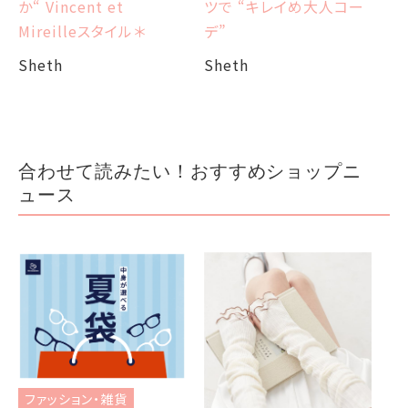
ツで “キレイめ大人コー
か“ Vincent et
Sh
デ”
Mireilleスタイル＊
Sheth
Sheth
合わせて読みたい！おすすめショップニ
ュース
ファッション・雑貨