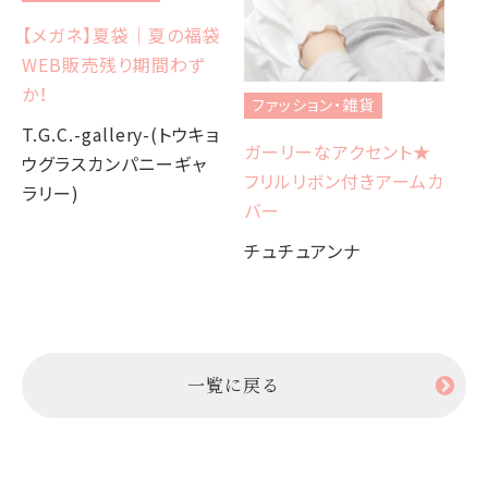
【メガネ】夏袋｜夏の福袋
フ
WEB販売残り期間わず
☆
か！
ファッション・雑貨
Ch
T.G.C.-gallery-(トウキョ
ガーリーなアクセント★
M
ウグラスカンパニーギャ
フリルリボン付きアームカ
ラリー)
バー
チュチュアンナ
一覧に戻る