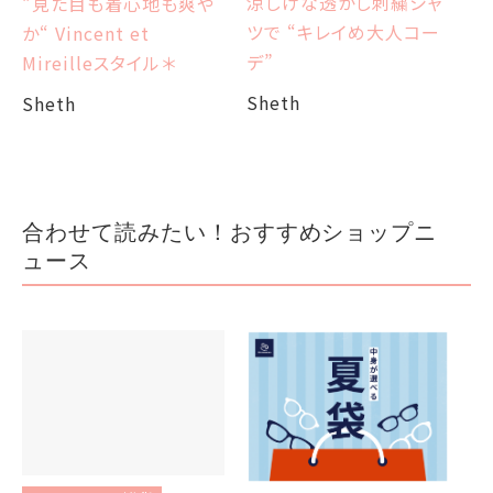
涼しげな透かし刺繍シャ
“見た目も着心地も爽や
ツで “キレイめ大人コー
か“ Vincent et
Sh
デ”
Mireilleスタイル＊
Sheth
Sheth
合わせて読みたい！おすすめショップニ
ュース