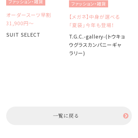
ファッション・雑貨
ファッション・雑貨
フ
オーダースーツ早割
【メガネ】中身が選べる
【
31,900円〜
「夏袋」今年も登場！
W
か
SUIT SELECT
T.G.C.-gallery-(トウキョ
ウグラスカンパニーギャ
T.
ラリー)
ウ
ラ
一覧に戻る