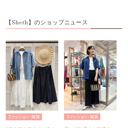
【Sheth】のショップニュース
フ
ブ
ファッション・雑貨
ファッション・雑貨
et
エ