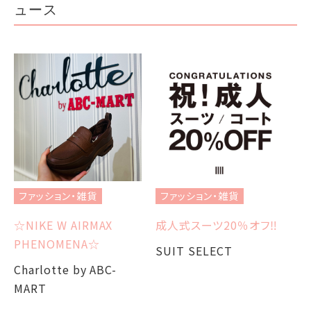
ュース
フ
オ
ファッション・雑貨
ファッション・雑貨
3
☆NIKE W AIRMAX
成人式スーツ20％オフ‼︎
S
PHENOMENA☆
SUIT SELECT
Charlotte by ABC-
MART