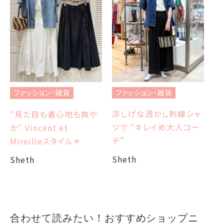
フ
ブ
ファッション・雑貨
ファッション・雑貨
et
エ
涼しげな透かし刺繍シャ
“見た目も着心地も爽や
ツで “キレイめ大人コー
か“ Vincent et
Sh
デ”
Mireilleスタイル＊
Sheth
Sheth
合わせて読みたい！おすすめショップニ