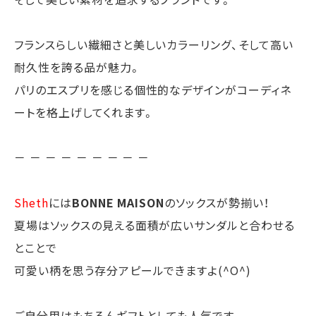
フランスらしい繊細さと美しいカラーリング、そして高い
耐久性を誇る品が魅力。
パリのエスプリを感じる個性的なデザインがコーディネ
ートを格上げしてくれます。
－ － － － － － － － －
Sheth
には
BONNE MAISON
のソックスが勢揃い！
夏場はソックスの見える面積が広いサンダルと合わせる
とことで
可愛い柄を思う存分アピールできますよ(^O^)
ご自分用はもちろんギフトとしても人気です。