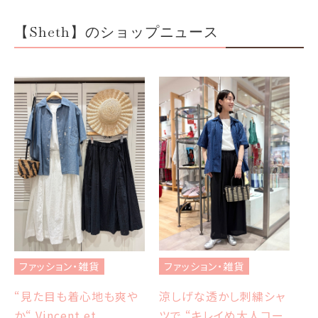
【Sheth】のショップニュース
フ
ブ
ファッション・雑貨
ファッション・雑貨
et
エ
涼しげな透かし刺繍シャ
“見た目も着心地も爽や
ツで “キレイめ大人コー
か“ Vincent et
Sh