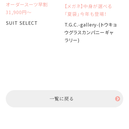
オーダースーツ早割
【メガネ】中身が選べる
【
31,900円〜
「夏袋」今年も登場！
W
か
SUIT SELECT
T.G.C.-gallery-(トウキョ
ウグラスカンパニーギャ
T.
ラリー)
ウ
ラ
一覧に戻る