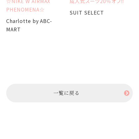
☆NIKE W AIRMAX
成人式スーツ20％オフ‼︎
S
PHENOMENA☆
SUIT SELECT
Charlotte by ABC-
MART
一覧に戻る