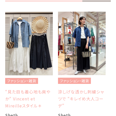
フ
ブ
ファッション・雑貨
ファッション・雑貨
et
エ
涼しげな透かし刺繍シャ
“見た目も着心地も爽や
ツで “キレイめ大人コー
か“ Vincent et
Sh
デ”
Mireilleスタイル＊
Sheth
Sheth