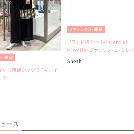
ファッション・雑貨
ブランド紹介🌱【Vincent et
Mireille（ヴァンソン・エ・ミレ
ン・雑貨
Sheth
かし刺繍シャツで “キレイ
ーデ”
ニュース