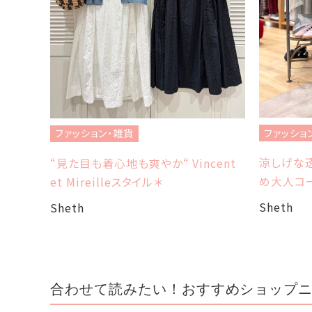
ファッショ
ファッション・雑貨
涼しげな透
“見た目も着心地も爽やか“ Vincent
め大人コ
et Mireilleスタイル＊
Sheth
Sheth
合わせて読みたい！おすすめショップ