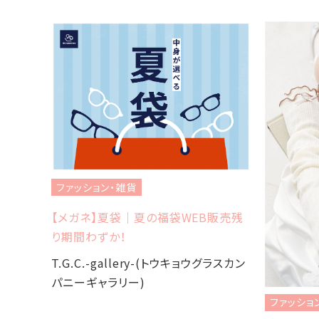
ファッション・雑貨
今年も
【メガネ】夏袋｜夏の福袋WEB販売残
り期間わずか！
グラスカン
T.G.C.-gallery-(トウキョウグラスカン
パニーギャラリー)
ファッショ