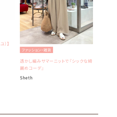
ファッショ
フレッドペ
イユ）】
Sheth
ファッション・雑貨
透かし編みサマーニットで『シックな綺
麗めコーデ』
Sheth