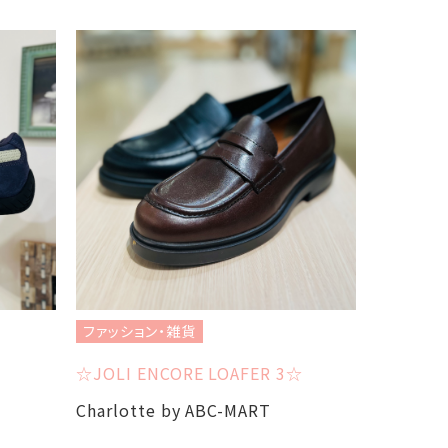
ファッション・雑貨
ファッショ
☆JOLI ENCORE LOAFER 3☆
☆NEW B
Charlotte by ABC-MART
Charlot