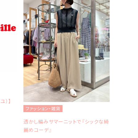
ファッショ
フレッドペ
イユ）】
Sheth
ファッション・雑貨
透かし編みサマーニットで『シックな綺
麗めコーデ』