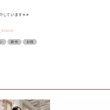
介しています＊＊
h_brook
シ
新作
お得