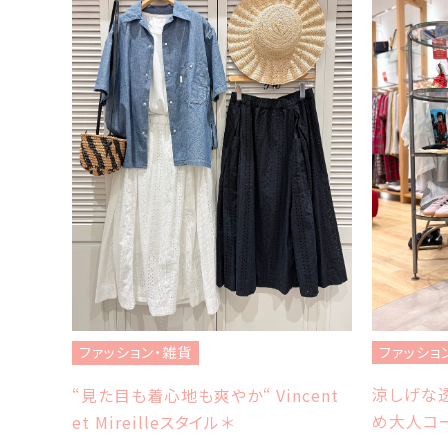
ファッショ
ファッション・雑貨
涼しげな透
“見た目も着心地も爽やか“ Vincent
め大人コ
et Mireilleスタイル＊