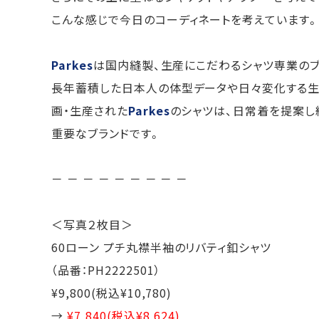
こんな感じで今日のコーディネートを考えています
Parkes
は国内縫製、生産にこだわるシャツ専業のブ
長年蓄積した日本人の体型データや日々変化する生
画・生産された
Parkes
のシャツは、日常着を提案し
重要なブランドです。
－ － － － － － － － －
＜写真２枚目＞
60ローン プチ丸襟半袖のリバティ釦シャツ
（品番：PH2222501）
¥9,800(税込¥10,780)
→
¥7,840(税込¥8,624)