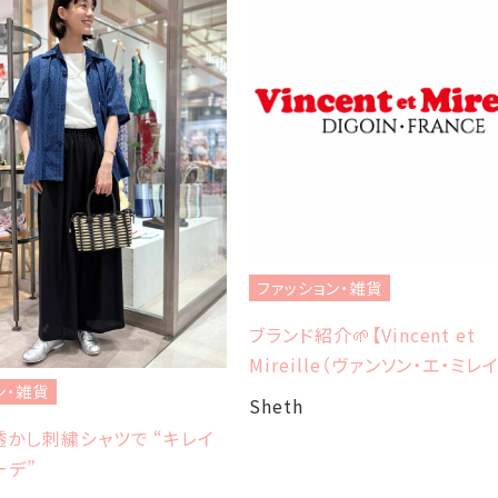
ファッション・雑貨
ブランド紹介🌱【Vincent et
Mireille（ヴァンソン・エ・ミレ
ン・雑貨
Sheth
かし刺繍シャツで “キレイ
ーデ”