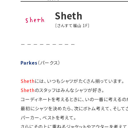
Sheth
［さんすて福山 1F］
－ － － － － － － － －
Parkes
（パークス）
Sheth
には、いつもシャツがたくさん揃っています。
Sheth
のスタッフはみんなシャツが好き。
コーディネートを考えるときに、いの一番に考えるの
最初にシャツを決めたら、次にボトム考えて、そして
パーカー、ベストを考えて。
さらにその上に重ねるジャケットやアウターを考えて･