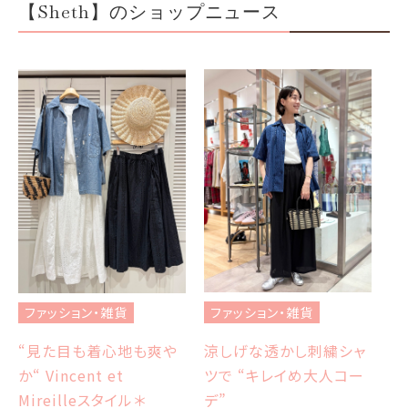
【Sheth】のショップニュース
フ
ブ
ファッション・雑貨
ファッション・雑貨
et
エ
涼しげな透かし刺繍シャ
“見た目も着心地も爽や
ツで “キレイめ大人コー
か“ Vincent et
Sh
デ”
Mireilleスタイル＊