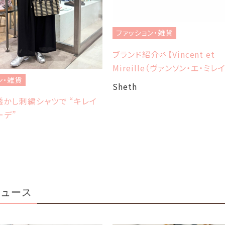
ファッション・雑貨
ブランド紹介🌱【Vincent et
Mireille（ヴァンソン・エ・ミレ
ン・雑貨
Sheth
かし刺繍シャツで “キレイ
ーデ”
ニュース