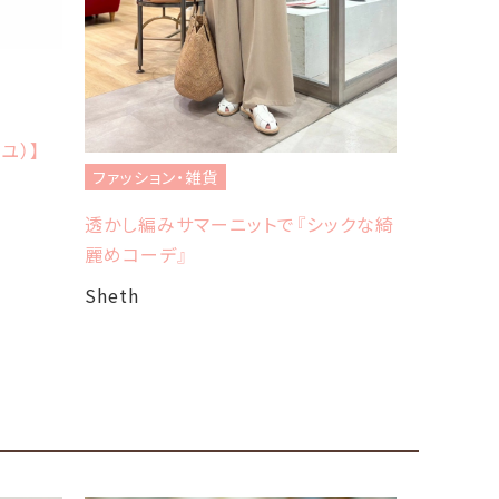
ファッショ
フレッドペ
イユ）】
Sheth
ファッション・雑貨
透かし編みサマーニットで『シックな綺
麗めコーデ』
Sheth