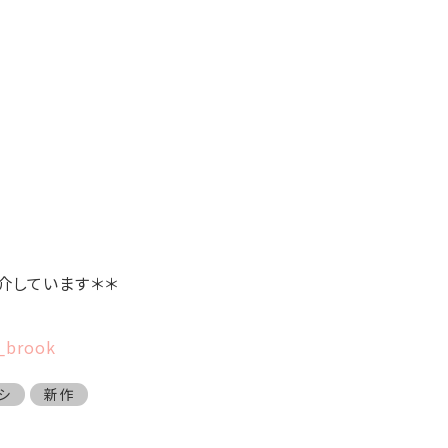
介しています＊＊
h_brook
シ
新作