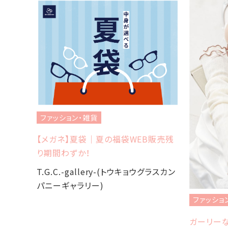
ファッション・雑貨
今年も
【メガネ】夏袋｜夏の福袋WEB販売残
り期間わずか！
グラスカン
T.G.C.-gallery-(トウキョウグラスカン
パニーギャラリー)
ファッショ
ガーリー