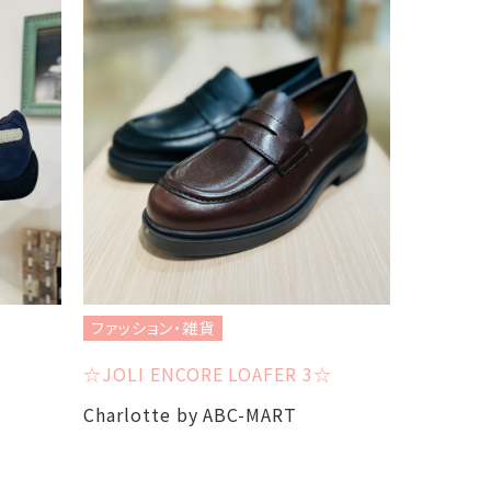
ファッション・雑貨
ファッショ
☆JOLI ENCORE LOAFER 3☆
☆NEW B
Charlotte by ABC-MART
Charlot