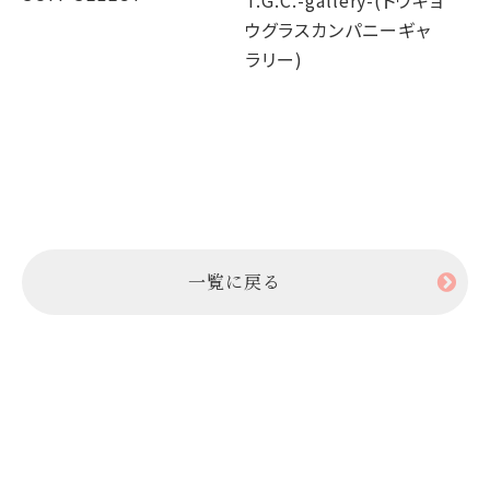
T.G.C.-gallery-(トウキョ
ウグラスカンパニーギャ
T.
ラリー)
ウ
ラ
一覧に戻る