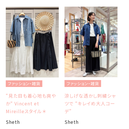
フ
ブ
ファッション・雑貨
ファッション・雑貨
et
エ
涼しげな透かし刺繍シャ
“見た目も着心地も爽や
ツで “キレイめ大人コー
か“ Vincent et
Sh
デ”
Mireilleスタイル＊
Sheth
Sheth