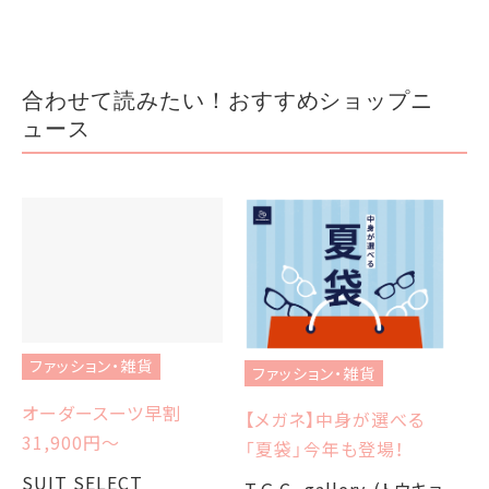
合わせて読みたい！おすすめショップニ
ュース
ファッション・雑貨
ファッション・雑貨
フ
オーダースーツ早割
【メガネ】中身が選べる
【
31,900円〜
「夏袋」今年も登場！
W
か
SUIT SELECT