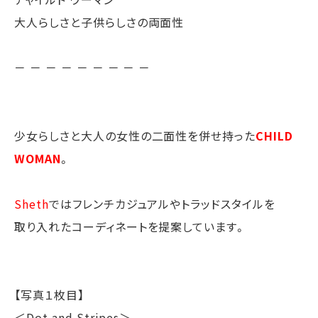
大人らしさと子供らしさの両面性
－ － － － － － － － －
少女らしさと大人の女性の二面性を併せ持った
CHILD
WOMAN
。
Sheth
ではフレンチカジュアルやトラッドスタイルを
取り入れたコーディネートを提案しています。
【写真１枚目】
＜Dot and Stripes＞