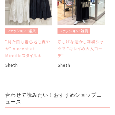
フ
ブ
ファッション・雑貨
ファッション・雑貨
et
エ
涼しげな透かし刺繍シャ
“見た目も着心地も爽や
ツで “キレイめ大人コー
か“ Vincent et
Sh
デ”
Mireilleスタイル＊
Sheth
Sheth
合わせて読みたい！おすすめショップニ
ュース