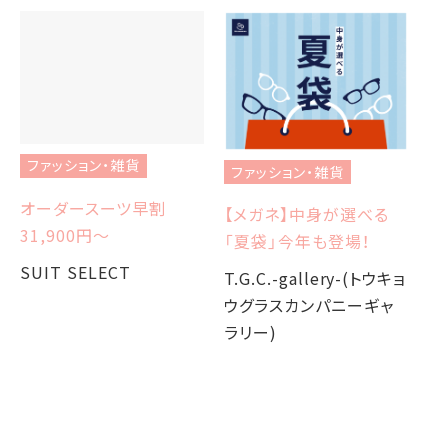
ファッション・雑貨
ファッション・雑貨
フ
オーダースーツ早割
【メガネ】中身が選べる
【
31,900円〜
「夏袋」今年も登場！
W
か
SUIT SELECT
T.G.C.-gallery-(トウキョ
ウグラスカンパニーギャ
T.
ラリー)
ウ
ラ